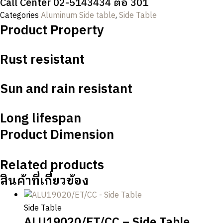
Call Center 02-5143434 ต่อ 301
Categories
Aluminum Side table
,
Side Table
Product Property
Rust resistant
Sun and rain resistant
Long lifespan
Product Dimension
Related products
สินค้าที่เกี่ยวข้อง
Side Table
ALU19020/ET/CC – Side Table